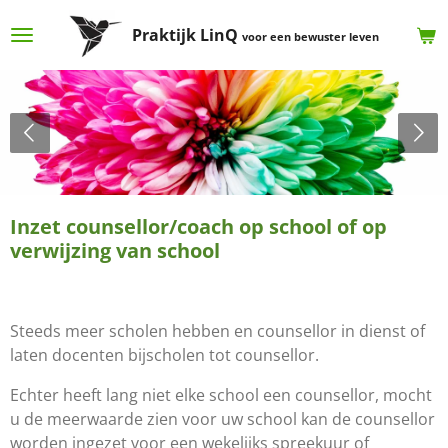
Ga
Praktijk LinQ
voor een bewuster leven
direct
naar
de
hoofdinhoud
Inzet counsellor/coach op school of op
verwijzing van school
Steeds meer scholen hebben en counsellor in dienst of
laten docenten bijscholen tot counsellor.
Echter heeft lang niet elke school een counsellor, mocht
u de meerwaarde zien voor uw school kan de counsellor
worden ingezet voor een wekelijks spreekuur of